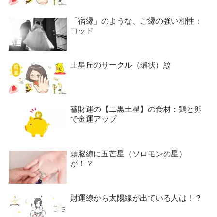
「宿縁」のような、ご縁の強い相性：
ヨッド
土星丘のサークル（環状）紋
蓄財運の【二黒土星】の食材：鶏と卵
で金運アップ
頭脳線に五芒星（ソロモンの星）
が！？
財運線から太陽線が出ている人は！？