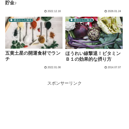
貯金♪
2022.12.16
2026.01.24
◆ 運活からだ風水
◆ 運活からだ風水
五黄土星の開運食材でラン
ほうれい線撃退！ビタミン
チ
Ｂ１の効果的な摂り方
2022.01.06
2014.07.07
スポンサーリンク