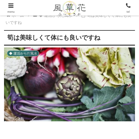
menu
tel
ホーム
◆ 運活からだ風水
筍は美味しくて体にも良
いですね
筍は美味しくて体にも良いですね
◆ 運活からだ風水