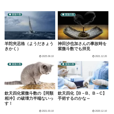
◆ 紫微斗数
◆ 紫微斗数
羊陀夾忌格（ようだきょう
神田沙也加さんの事故時を
きかく）
紫微斗数でも拝見
2025.09.10
2021.12.20
◆ 紫微斗数
◆ 紫微斗数
欽天四化紫微斗数の【同類
欽天四化【B－B、B－C】
相冲】の破壊力半端ないっ
手術するのかな～
す！
2021.03.10
2020.12.10