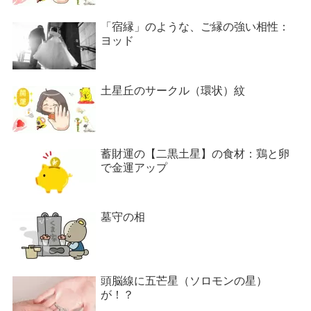
「宿縁」のような、ご縁の強い相性：
ヨッド
土星丘のサークル（環状）紋
蓄財運の【二黒土星】の食材：鶏と卵
で金運アップ
墓守の相
頭脳線に五芒星（ソロモンの星）
が！？