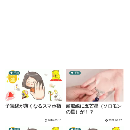
◆ 手相
◆ 手相
子宝縁が薄くなるスマホ指
頭脳線に五芒星（ソロモン
の星）が！？
2016.03.16
2021.08.17
◆ 手相
◆ 手相