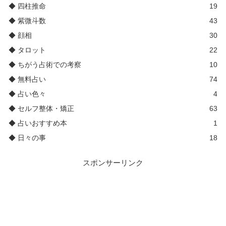
◆ 四柱推命
19
◆ 紫微斗数
43
◆ 顔相
30
◆ タロット
22
◆ ちがう占術での考察
10
◆ 無料占い
74
◆ 占い色々
4
◆ セルフ整体・矯正
63
◆ 占いおすすめ本
1
◆ 日々の事
18
スポンサーリンク