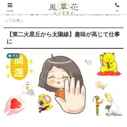
menu
tel
ホーム
◆ 手相
【第二火星丘から太陽線】趣味が高
じて仕事に
【第二火星丘から太陽線】趣味が高じて仕事
に
◆ 手相