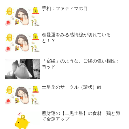
手相：ファティマの目
恋愛運をみる感情線が切れている
と！？
「宿縁」のような、ご縁の強い相性：
ヨッド
土星丘のサークル（環状）紋
蓄財運の【二黒土星】の食材：鶏と卵
で金運アップ