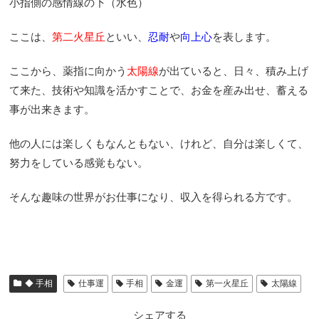
小指側の感情線の下（水色）
ここは、
第二火星丘
といい、
忍耐
や
向上心
を表します。
ここから、薬指に向かう
太陽線
が出ていると、日々、積み上げ
て来た、技術や知識を活かすことで、お金を産み出せ、蓄える
事が出来きます。
他の人には楽しくもなんともない、けれど、自分は楽しくて、
努力をしている感覚もない。
そんな趣味の世界がお仕事になり、収入を得られる方です。
◆ 手相
仕事運
手相
金運
第一火星丘
太陽線
シェアする