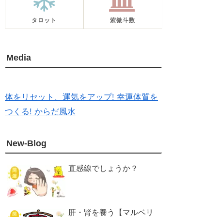
タロット
紫微斗数
Media
体をリセット、運気をアップ! 幸運体質を
つくる! からだ風水
New-Blog
直感線でしょうか？
肝・腎を養う【マルベリ