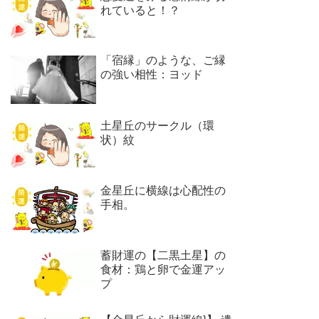
れていると！？
「宿縁」のような、ご縁
の強い相性：ヨッド
土星丘のサークル（環
状）紋
金星丘に横線は心配性の
手相。
蓄財運の【二黒土星】の
食材：鶏と卵で金運アッ
プ