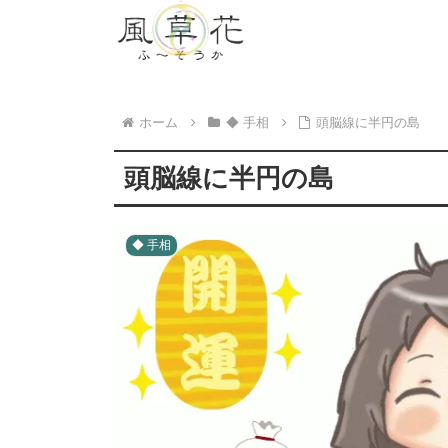
ホーム
◆ 手相
頭脳線に半円の島
頭脳線に半円の島
◆ 手相