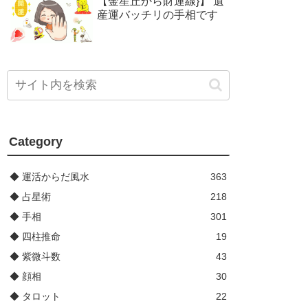
【金星丘から財運線}】 遺
産運バッチリの手相です
Category
◆ 運活からだ風水
363
◆ 占星術
218
◆ 手相
301
◆ 四柱推命
19
◆ 紫微斗数
43
◆ 顔相
30
◆ タロット
22