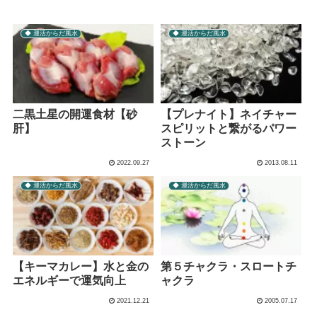
◆ 運活からだ風水
◆ 運活からだ風水
二黒土星の開運食材【砂
【プレナイト】ネイチャー
肝】
スピリットと繋がるパワー
ストーン
2022.09.27
2013.08.11
◆ 運活からだ風水
◆ 運活からだ風水
【キーマカレー】水と金の
第５チャクラ・スロートチ
エネルギーで運気向上
ャクラ
2021.12.21
2005.07.17