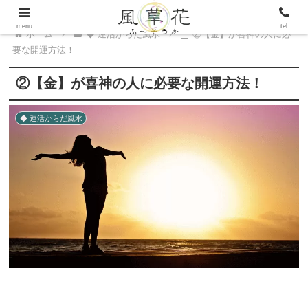
menu
tel
ホーム
◆ 運活からだ風水
②【金】が喜神の人に必
要な開運方法！
②【金】が喜神の人に必要な開運方法！
◆ 運活からだ風水