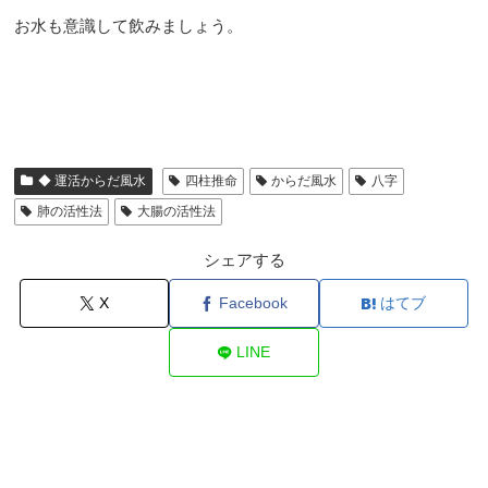
お水も意識して飲みましょう。
◆ 運活からだ風水
四柱推命
からだ風水
八字
肺の活性法
大腸の活性法
シェアする
X
Facebook
はてブ
LINE