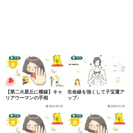
◆ 手相
◆ 手相
【第二火星丘に横線】キャ
生命線を強くして子宝運ア
リアウーマンの手相
ップ♪
2014.05.23
2016.07.25
◆ 手相
◆ 手相