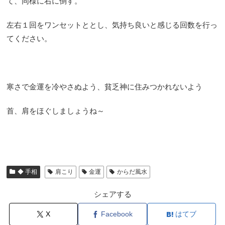
て、同様に右に倒す。
左右１回をワンセットととし、気持ち良いと感じる回数を行っ
てください。
寒さで金運を冷やさぬよう、貧乏神に住みつかれないよう
首、肩をほぐしましょうね～
◆ 手相
肩こり
金運
からだ風水
シェアする
X
Facebook
はてブ