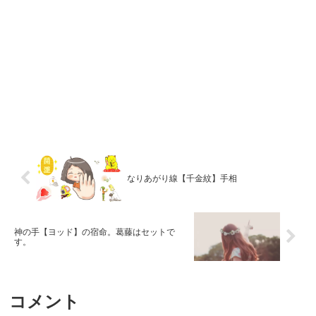
なりあがり線【千金紋】手相
神の手【ヨッド】の宿命。葛藤はセットで
す。
コメント