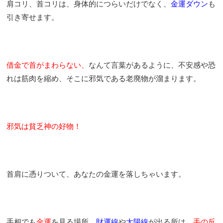
肩コリ、首コリは、身体的につらいだけでなく、
金運ダウン
も
引き寄せます。
借金で首がまわらない、
なんて言葉があるように、不安感や恐
れは筋肉を縮め、そこに邪気である老廃物が溜まります。
邪気は貧乏神の好物！
首肩に憑りついて、あなたの金運を落しちゃいます。
手相でも
金運
を見る場所、
財運線
や
太陽線
が出る所は、
手の反