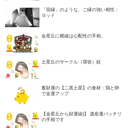
「宿縁」のような、ご縁の強い相性：
ヨッド
金星丘に横線は心配性の手相。
土星丘のサークル（環状）紋
蓄財運の【二黒土星】の食材：鶏と卵
で金運アップ
【金星丘から財運線}】 遺産運バッチリ
の手相です